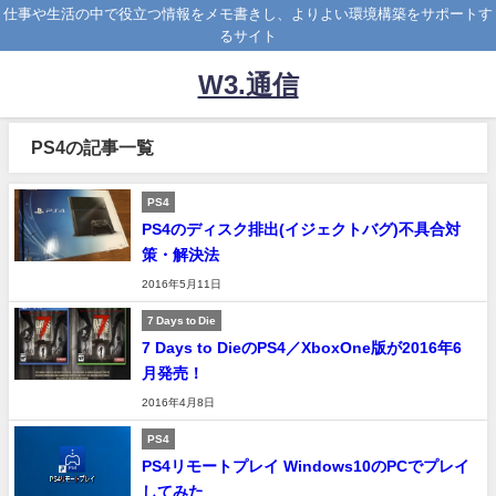
仕事や生活の中で役立つ情報をメモ書きし、よりよい環境構築をサポートす
るサイト
W3.通信
PS4の記事一覧
PS4
PS4のディスク排出(イジェクトバグ)不具合対
策・解決法
2016年5月11日
7 Days to Die
7 Days to DieのPS4／XboxOne版が2016年6
月発売！
2016年4月8日
PS4
PS4リモートプレイ Windows10のPCでプレイ
してみた