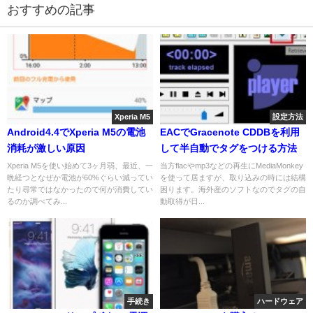
おすすめの記事
Xperia M5
設定方法
Android4.4でXperia M5の電池
EACでGracenote CDDBを利用
消耗が激しい原因
して半自動でタグをつける方法
Xperia M5を使い始めて3ヶ月弱、最近、一
当方flacやmp3などの再生にMediaMonkey
晩経つとなぜか電池が60%ぐらい減ってい
を使って居ますが、取り込みの時には結構
たり尋常ではなかったので何が消費してい
困ります。海外産のソフトなのでタグの自
るのか調べてみ...
動取得が日...
手続き
ハードウェア