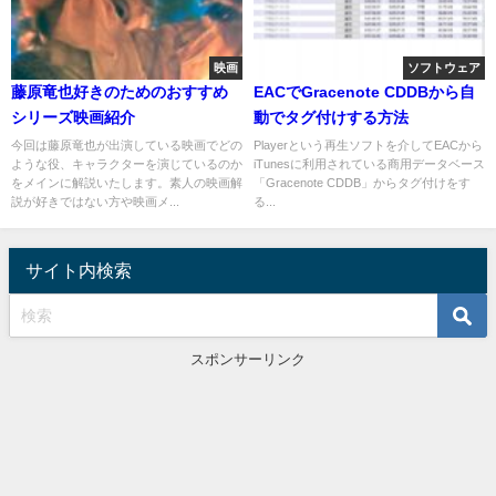
映画
ソフトウェア
藤原竜也好きのためのおすすめ
EACでGracenote CDDBから自
シリーズ映画紹介
動でタグ付けする方法
今回は藤原竜也が出演している映画でどの
Playerという再生ソフトを介してEACから
ような役、キャラクターを演じているのか
iTunesに利用されている商用データベース
をメインに解説いたします。素人の映画解
「Gracenote CDDB」からタグ付けをす
説が好きではない方や映画メ...
る...
サイト内検索
スポンサーリンク