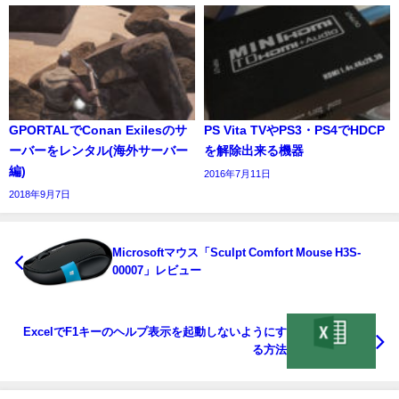
GPORTALでConan Exilesのサ
PS Vita TVやPS3・PS4でHDCP
ーバーをレンタル(海外サーバー
を解除出来る機器
編)
2016年7月11日
2018年9月7日
Microsoftマウス「Sculpt Comfort Mouse H3S-
00007」レビュー
ExcelでF1キーのヘルプ表示を起動しないようにす
る方法