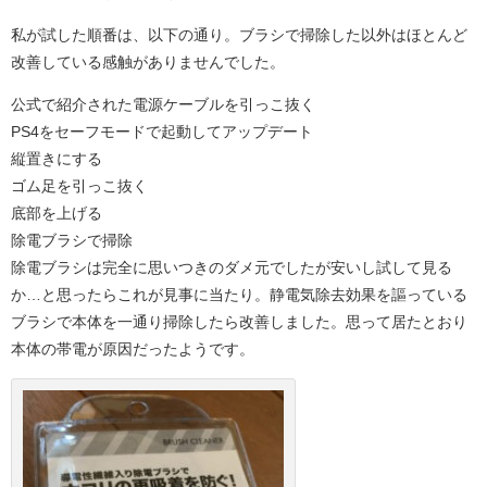
私が試した順番は、以下の通り。ブラシで掃除した以外はほとんど
改善している感触がありませんでした。
公式で紹介された電源ケーブルを引っこ抜く
PS4をセーフモードで起動してアップデート
縦置きにする
ゴム足を引っこ抜く
底部を上げる
除電ブラシで掃除
除電ブラシは完全に思いつきのダメ元でしたが安いし試して見る
か…と思ったらこれが見事に当たり。
静電気除去効果を謳っている
ブラシで本体を一通り掃除したら改善しました。
思って居たとおり
本体の帯電が原因だったようです。