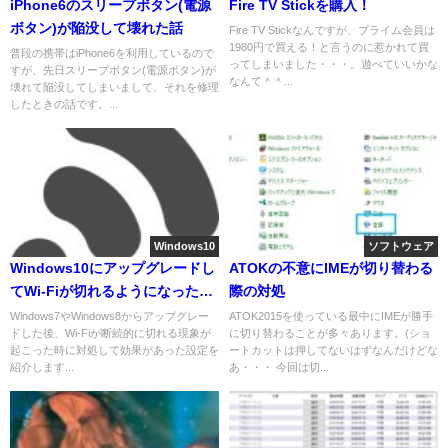
iPhone6のスリープボタン(電源
Fire TV Stickを購入！
ボタン)が陥没して壊れた話
Fire TV Stickなんですが、プライム会員は
1980円で買える！と言うのに惹かれて買
普段の携帯はiPhone6を利用しているので
ってしまいました・・・。遊べていいかな
すが、先日スリープボタン(電源ボタン)が
なんて＾＾...
壊れて陥没してしまいまして、それを修理
したときの話です。...
Windows10
ソフトウェア
Windows10にアップグレードし
ATOKの不意にIMEが切り替わる
てWi-Fiが切れるようになった時
際の対処
の対処
Windows7やWindows8からアップグレー
ATOK2015を使っている最中にIMEが勝手
ドした後、Wi-Fiが断続的に切れる現象が
に切り替わることが多々あります。(ショ
起こった時に対処して効果があった設定を
ートカットは押してないはずなんだけどな
紹介します...
あ・・・ 今回は切...