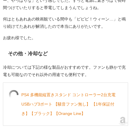
ー、やっぱりな」という感じでした。ずっと電源に繋ぎっぱで長時
間つけていたりすると帯電してしまうんでしょうね。
何はともあれあの映画観ている間中も「ピピピ！ウィーン…」と鳴
り続けてたあれが解消したので本当にありがたいです。
お疲れ様でした。
その他・冷却など
冷却については下記の様な製品がおすすめです。ファンも静かで充
電も可能なのでそれ以外の用途でも便利です。
PS4 多機能縦置きスタンド コントローラー2台充電
USBハブ3ポート 【騒音ファン無し】 【1年保証付
き】【ブラック】【Orange Line】