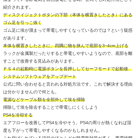
紹介されます。
ディスクイジェクトボタンの下部（本体を横置きしたとき）にある
ゴム足を引っこ抜く
ゴム足に埃が溜まって帯電しやすくなっているのでは？という疑惑
があります。
本体を横置きしたときに、四隅に物を挟んで底部を3~4cm上げる
ラックが金属製だったりすると帯電しやすいようなので、底部を離
すことで改善する見込みがあります。
ＰＳ４の起動時に電源ボタンを長押ししてセーフモードで起動後、
システムソフトウェアをアップデート
公式に問い合わせると言われる対処方法です。これで解決する理由
は分かりませんので何とも。
電源などケーブル類を全部外して埃を掃除
掃除して埃を除去することで帯電しにくくしよう
PS4を冷却する
エアフローを改善してPS4を冷やそう。PS4の周りが熱くなれば湿
度も下がって帯電しやすくなるのかもしれません。
これ挙げられている項目のほとんどが静電気対策が多く、帯電状態