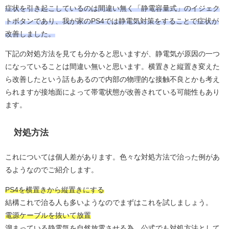
症状を引き起こしているのは間違い無く「静電容量式」のイジェク
トボタンであり、
我が家のPS4では静電気対策をすることで症状が
改善
しました。
下記の対処方法を見ても分かると思いますが、
静電気が原因の一つ
になっていることは間違い無いと思います。横置きと縦置き変えた
ら改善したという話もあるので内部の物理的な接触不良とかも考え
られますが接地面によって帯電状態が改善されている可能性もあり
ます。
対処方法
これについては個人差があります。色々な対処方法で治った例があ
るようなのでご紹介します。
PS4を横置きから縦置きにする
結構これで治る人も多いようなのでまずはこれを試しましょう。
電源ケーブルを抜いて放置
溜まっている静電気を自然放電させる為。公式でも対処方法として