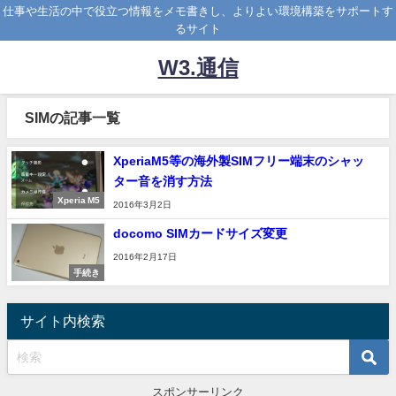
仕事や生活の中で役立つ情報をメモ書きし、よりよい環境構築をサポートす
るサイト
W3.通信
SIMの記事一覧
XperiaM5等の海外製SIMフリー端末のシャッ
ター音を消す方法
Xperia M5
2016年3月2日
docomo SIMカードサイズ変更
2016年2月17日
手続き
サイト内検索
スポンサーリンク