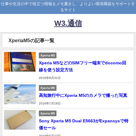
仕事や生活の中で役立つ情報をメモ書きし、よりよい環境構築をサポートす
るサイト
W3.通信
XperiaM5の記事一覧
Xperia M5
Xperia M5などのSIMフリー端末でdocomo回
線を使う設定方法
2016年8月31日
Xperia M5
高知旅行中にXperia M5のカメラで撮った写真
2016年7月19日
Xperia M5
Sony Xperia M5 Dual E5663がExpansysで特
価セール
2016年5月27日