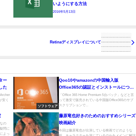
いようにする方法
2016年5月13日
Retinaディスプレイについて
ーター
Qoo10やamazonの中国輸入版
した
Office365の認証とインストールについ
て
cher
「Office 365 Home Premium 5台パック」などと言
ドが安く
って激安で販売されている中国版Office365のサブ
スクリプションで...
ソフトウェア
実
藤原竜也好きのためのおすすめシリーズ
映画紹介
なの
疑問に
今回は藤原竜也が出演している映画でどのような
によっ
役、キャラクターを演じているのかをメインに解説