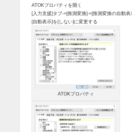
ATOKプロパティを開く
[入力支援]タブ->[推測変換]->[推測変換の自動表
[自動表示]を[しない]に変更する
ATOKプロパティ