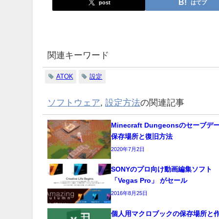
post
はてブ
関連キーワード
ATOK
設定
ソフトウェア
,
設定方法
の関連記事
Minecraft Dungeonsのセーブ
保存場所と復旧方法
2020年7月2日
SONYのプロ向け動画編集ソフト
「Vegas Pro」 がセール
2016年8月25日
個人用マクロブックの保存場所と