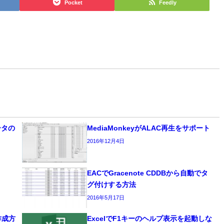
Pocket
Feedly
データの
MediaMonkeyがALAC再生をサポート
2016年12月4日
EACでGracenote CDDBから自動でタ
グ付けする方法
2016年5月17日
作成方
ExcelでF1キーのヘルプ表示を起動しな