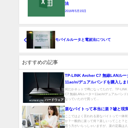
法
2016年5月15日
モバイルルータと電波法について
おすすめの記事
TP-LINK Archer C7 無線LANル
11ac/n/デュアルバンドを購入しま
何だかネットで噂になってたので、TP-LINK Ar
C7 無線LANルーター11ac/n/デュアルバン
なっていたので買って...
ハードウェア
楽なバイトって本当に楽？嘘と現
ここではよく言われる楽なバイトって一体何
か？一般的に楽って何？楽しいってこと？と
思う方がいらっしゃいますが、楽の定義は人