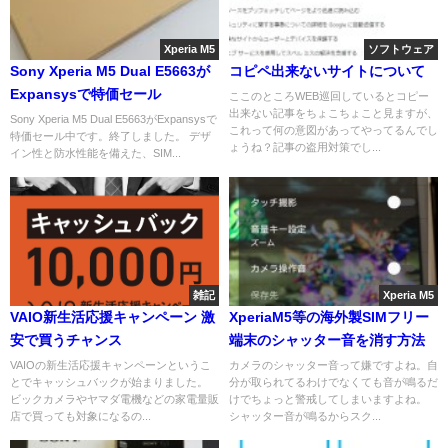
Xperia M5
ソフトウェア
Sony Xperia M5 Dual E5663が
コピペ出来ないサイトについて
Expansysで特価セール
ここのところWEB巡回しているとコピー
出来ない記事をちょこちょこと見ますが、
Sony Xperia M5 Dual E5663がExpansysで
これって何の意図があってやってるんでし
特価セール中です。終了しました。 デザ
ょうね？記事の盗用対策でし...
イン性と防水性能を備えた、SIM...
雑記
Xperia M5
VAIO新生活応援キャンペーン 激
XperiaM5等の海外製SIMフリー
安で買うチャンス
端末のシャッター音を消す方法
VAIOの新生活応援キャンペーンというこ
カメラのシャッター音って嫌ですよね。自
とでキャッシュバックが始まりました。
分が取られてるわけでなくても音が鳴るだ
ビックカメラやヤマダ電機などの家電量販
けでちょっと警戒してしまいますよね。
店で買っても対象になるの...
シャッター音が鳴るからスク...