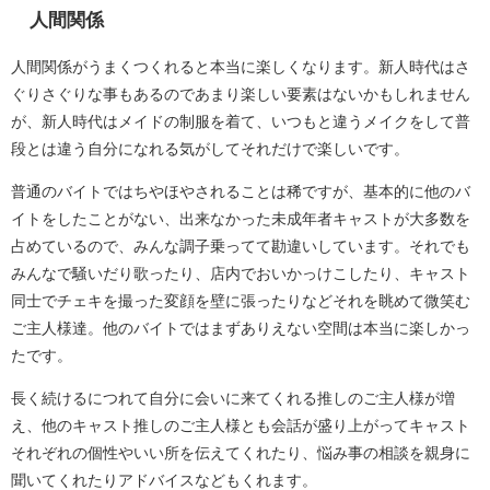
人間関係
人間関係がうまくつくれると本当に楽しくなります。新人時代はさ
ぐりさぐりな事もあるのであまり楽しい要素はないかもしれません
が、新人時代はメイドの制服を着て、いつもと違うメイクをして普
段とは違う自分になれる気がしてそれだけで楽しいです。
普通のバイトではちやほやされることは稀ですが、基本的に他のバ
イトをしたことがない、出来なかった未成年者キャストが大多数を
占めているので、みんな調子乗ってて勘違いしています。それでも
みんなで騒いだり歌ったり、店内でおいかっけこしたり、キャスト
同士でチェキを撮った変顔を壁に張ったりなどそれを眺めて微笑む
ご主人様達。他のバイトではまずありえない空間は本当に楽しかっ
たです。
長く続けるにつれて自分に会いに来てくれる推しのご主人様が増
え、他のキャスト推しのご主人様とも会話が盛り上がってキャスト
それぞれの個性やいい所を伝えてくれたり、悩み事の相談を親身に
聞いてくれたりアドバイスなどもくれます。