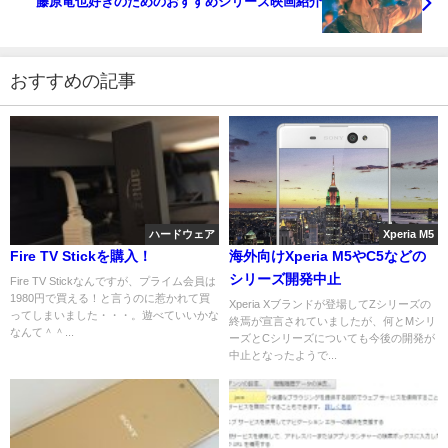
藤原竜也好きのためのおすすめシリーズ映画紹介
おすすめの記事
ハードウェア
Xperia M5
Fire TV Stickを購入！
海外向けXperia M5やC5などの
シリーズ開発中止
Fire TV Stickなんですが、プライム会員は
1980円で買える！と言うのに惹かれて買
Xperia Xブランドが登場してZシリーズの
ってしまいました・・・。遊べていいかな
終焉が宣言されていましたが、何とMシリ
なんて＾＾...
ーズとCシリーズについても今後の開発が
中止となったようで...