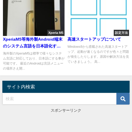
Xperia M5
設定方法
XperiaM5等海外製Android端末
高速スタートアップについて
のシステム言語を日本語化する
Windows8から搭載された高速スタートア
ップ、起動が速くなるのですが色々と問題
手順
海外製のXperiaM5は標準で様々なシステ
が発生したりします。原因や解決方法を見
ム言語に対応しており、日本語にする事が
ていきましょう。 高...
可能です。 最近のAndroidは言語メニュー
の場所さえ開...
サイト内検索
スポンサーリンク