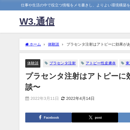
仕事や生活の中で役立つ情報をメモ書きし、よりよい環境構築
W3.通信
ホーム
体験談
プラセンタ注射はアトピーに効果が
体験談
プラセンタ注射
アトピー性皮膚炎
東
プラセンタ注射はアトピーに
談〜
2022年3月11日
2022年4月14日
Facebook
post