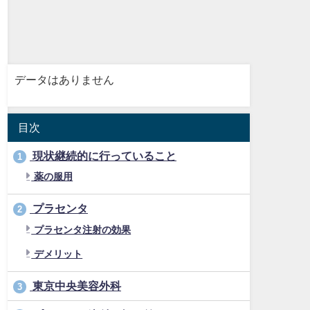
データはありません
目次
現状継続的に行っていること
1
薬の服用
プラセンタ
2
プラセンタ注射の効果
デメリット
東京中央美容外科
3