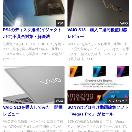
PS4
VAIO
PS4のディスク排出(イジェクト
VAIO S13 購入二週間後使用感
バグ)不具合対策・解決法
レビュー
初期型PS4(CUH-1000・CUH-1100)を使っ
VAIO S13を購入してから半月、実際に使
ている誰もが陥る可能性のある、勝手にデ
って見た印象をレビューしていきたいと思
ィスクが出てくる不具合について対処方法
います。 購入した構成・スペック ベース
について...
は最安構成。SSD...
VAIO
ソフトウェア
VAIO S13を購入してみた 開梱
SONYのプロ向け動画編集ソフト
レビュー
「Vegas Pro」 がセール
VAIO 新生活応援キャンペーンに乗じて買
SONYの高価な動画編集ソフト「Vegas
ったVAIOが届きましたので開梱していき
Pro」 がソースネクストでセールをしてい
ます( ´ ▽ ` )ﾉ 開梱レビュー 早速開けて
ます。 Vegas Proセール概要 プロ向け動