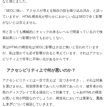
なと感じました。
「SEOに強い、アクセスが増える独自の技を織り込み済み」と謳っ
ていますが、
HTML構造化が明らかにおかしい点はSEOで全く影響
がないとは言えません。
何と言っても機械的にチェック出来るレベルで間違っているので検
索結果にいつ影響が出てもおかしくない。
実はHTMLの構造化はSEOに影響はさほど無いと言われています
が、私は僅かでも必ず影響が出ると考えています。それはアクセシ
ビリティ上で非常に不味い点があるからです。
アクセシビリティ上で何が悪いのか？
アクセシビリティとは一言で言えば「近づきやすさ」。それは対象
を選びません。視覚障害者であったり色弱であったり、健常者が白
黒のディスプレイで見る場合だって対象です。じゃあHTMLの構造
が悪いと何が問題なのでしょうか。構造化においては重要な、
見出
しタグ
について確認していきます。