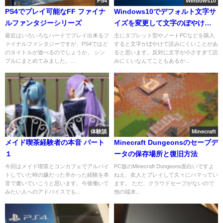
PS4
Windows10
PS4でプレイ可能なFF ファイナ
Windows10でデフォルト文字サ
ルファンタジーシリーズ
イズを変更して文字のぼやけを
解消する
最近はいろいろなハードでプレイ出来るフ
主にタブレット型やノートPCなどを購入
ァイナルファンタジーですが、PS4ではど
すると文字がぼやけて読みにくいことがあ
のタイトルが遊べるのでしょうか。 シン
ると思います。反対に文字が小さすぎて読
プルにまとめてみました。...
みにくいなんてこともあるか...
体験談
Minecraft
メイド喫茶経験者の本音 パート
Minecraft Dungeonsのセーブデ
１
ータの保存場所と復旧方法
今回はメイド喫茶とコンカフェでアルバイ
PC版のMinecraft Dungeons面白いですよ
トしていた時の嫌だった辛かった経験を本
ねえ、友人とプレイして久々にハマってい
音で書いていこうと思います。今後働いて
ます。 ただ、クラウドセーブがないので
みたい人へのアドバイスでも...
他の端末...