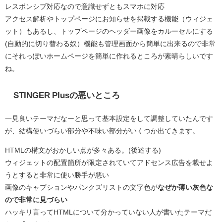
レスポンシブ対応なので意識せずともスマホに対応
アクセス解析やトップページにお知らせを掲載する機能（ウィジェ
ット）もあるし、トップページのヘッダー画像をカルーセルにする
(自動的に切り替わる奴）機能も管理画面から簡単に出来るので非常
にそれっぽいホームページを簡単に作れるところが素晴らしいです
ね。
STINGER Plusの悪いところ
一見良いテーマだなーと思って基本設定をして調整していたんです
が、結構使いづらい部分や不味い部分がいくつか出てきます。
HTMLの構文がおかしい点が多々ある。(後述する)
ウィジェットの配置箇所が限定されていてアドセンス広告を載せよ
うとすると非常に使い勝手が悪い
画像のキャプションやパンクズリストの文字色が
なぜか薄い灰色な
ので非常に見づらい
ハッキリ言ってHTMLについて分かっていない人が書いたテーマだ