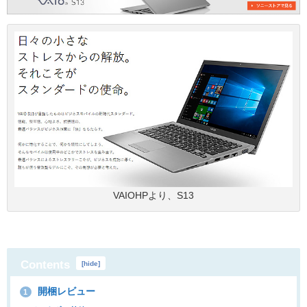
VAIOHPより、S13
Contents
[
hide
]
開梱レビュー
1