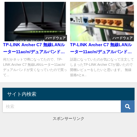
ハードウェア
ハードウェア
TP-LINK Archer C7 無線LANル
TP-LINK Archer C7 無線LANル
ーター11ac/n/デュアルバンドを
ーター11ac/n/デュアルバンド
購入しました
開梱＆使用感レビュー
何だかネットで噂になってたので、TP-
話題になっていたのが気になって注文して
LINK Archer C7 無線LANルーター11ac/n/
しまったTP-LINK Archer C7が届いたので
デュアルバンドが安くなっていたので買っ
開梱レビューをしたいと思います。 無線
て...
規格nとa...
サイト内検索
スポンサーリンク