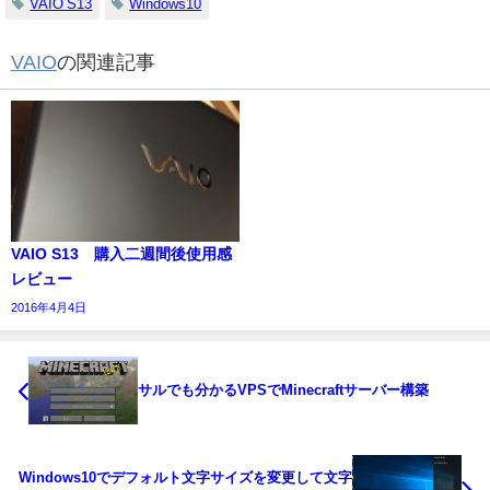
VAIO S13
Windows10
VAIO
の関連記事
VAIO S13 購入二週間後使用感
レビュー
2016年4月4日
サルでも分かるVPSでMinecraftサーバー構築
Windows10でデフォルト文字サイズを変更して文字