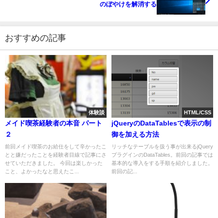
のぼやけを解消する
おすすめの記事
体験談
HTML/CSS
メイド喫茶経験者の本音 パート
jQueryのDataTablesで表示の制
２
御を加える方法
前回メイド喫茶のお給仕をして辛かったこ
リッチなテーブルを扱う事が出来るjQuery
とと嫌だったことを経験者目線で記事にさ
プラグインのDataTables。前回の記事では
せていただきました。 今回は楽しかった
基本的な導入をする手順を紹介しました。
こと、よかったなと思えたこ...
前回の記...