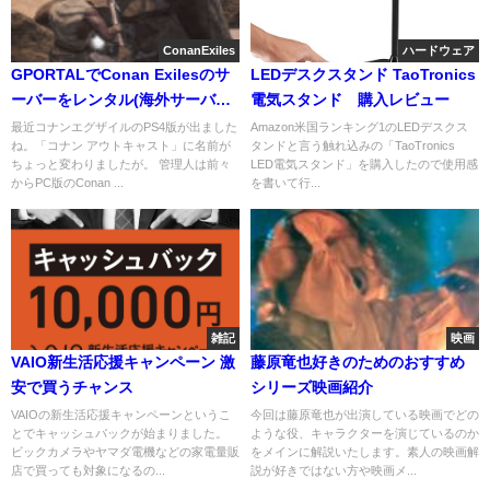
ConanExiles
ハードウェア
GPORTALでConan Exilesのサ
LEDデスクスタンド TaoTronics
ーバーをレンタル(海外サーバー
電気スタンド 購入レビュー
編)
最近コナンエグザイルのPS4版が出ました
Amazon米国ランキング1のLEDデスクス
ね。「コナン アウトキャスト」に名前が
タンドと言う触れ込みの「TaoTronics
ちょっと変わりましたが。 管理人は前々
LED電気スタンド」を購入したので使用感
からPC版のConan ...
を書いて行...
雑記
映画
VAIO新生活応援キャンペーン 激
藤原竜也好きのためのおすすめ
安で買うチャンス
シリーズ映画紹介
VAIOの新生活応援キャンペーンというこ
今回は藤原竜也が出演している映画でどの
とでキャッシュバックが始まりました。
ような役、キャラクターを演じているのか
ビックカメラやヤマダ電機などの家電量販
をメインに解説いたします。素人の映画解
店で買っても対象になるの...
説が好きではない方や映画メ...